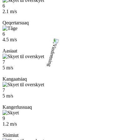
6
2.1 m/s
Qeqertarsuaq
6
4.5 m/s
Aasiaat
7
5 m/s
Kangaatsiaq
7
5 m/s
Kangerlussuaq
9
1.2 m/s
Sisimiut