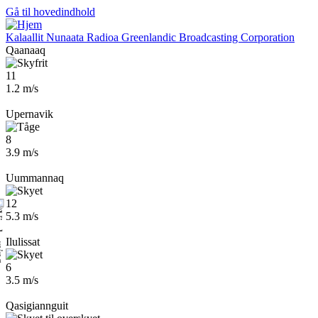
Gå til hovedindhold
Kalaallit Nunaata Radioa
Greenlandic Broadcasting Corporation
Qaanaaq
11
1.2 m/s
Upernavik
8
3.9 m/s
Uummannaq
12
5.3 m/s
Ilulissat
6
3.5 m/s
Qasigiannguit