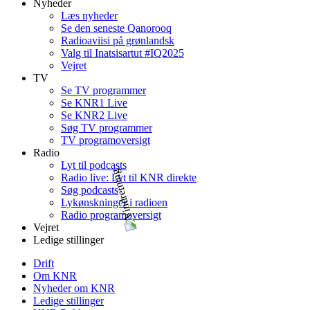
Nyheder
Læs nyheder
Se den seneste Qanorooq
Radioaviisi på grønlandsk
Valg til Inatsisartut #IQ2025
Vejret
TV
Se TV programmer
Se KNR1 Live
Se KNR2 Live
Søg TV programmer
TV programoversigt
Radio
Lyt til podcasts
Radio live: Lyt til KNR direkte
Søg podcasts
Lykønskninger i radioen
Radio programoversigt
Vejret
Ledige stillinger
Drift
Om KNR
Nyheder om KNR
Ledige stillinger