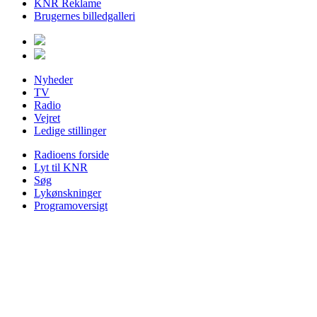
KNR Reklame
Brugernes billedgalleri
Nyheder
TV
Radio
Vejret
Ledige stillinger
Radioens forside
Lyt til KNR
Søg
Lykønskninger
Programoversigt