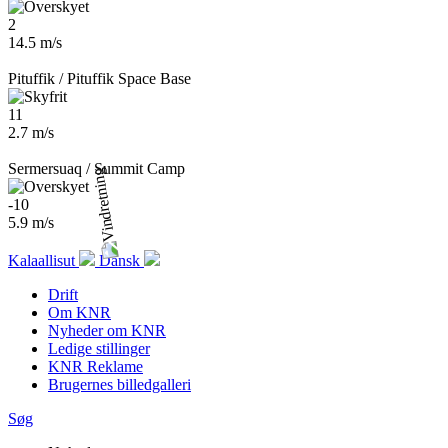
2
14.5 m/s
Pituffik / Pituffik Space Base
11
2.7 m/s
Sermersuaq / Summit Camp
-10
5.9 m/s
Kalaallisut
Dansk
Drift
Om KNR
Nyheder om KNR
Ledige stillinger
KNR Reklame
Brugernes billedgalleri
Søg