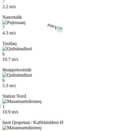
7
2.2 m/s
Nanortalik
7
4.3 m/s
Tasiilaq
6
10.7 m/s
Ittoqqortoormiit
6
5.3 m/s
Station Nord
1
10.9 m/s
Inuit Qeqertaat / Kaffeklubben Ø