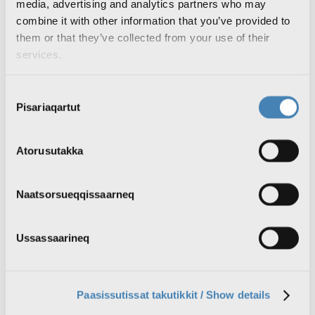
Nutaarsiassat atuakkit
media, advertising and analytics partners who may
Qanorooq nutaaneq isiginnaaruk
combine it with other information that you’ve provided to
Radioaviisi nutaaneq tusarnaaruk
them or that they’ve collected from your use of their
Inatsisartunut qinersineq #IQ2025
Silassaq
services.
TV
Aallakaatitat isiginnaakkit
KNR1 isiginnaaruk
Consent
KNR2 isiginnaaruk
Pisariaqartut
Selection
Aallakaatitat ujakkit
Aallakaatitassat tulleriiaarnerat
Radio
Atorusutakka
Podcastit tusarnaakkit
Radio live: KNR tusarnaaruk
Podcastit ujakkit
Radiokkut pilluaqqusineq
Naatsorsueqqissaarneq
Aallakaatitassat tulleriiaarnerat
Sila
Inuttassarsiuussat
Ussassaarineq
Ingerlatsineq
KNR pillugu
KNR pillugu nutaarsiassat
Inuttassarsiuussat
Paasissutissat takutikkit / Show details
KNR Pilerisaarivik