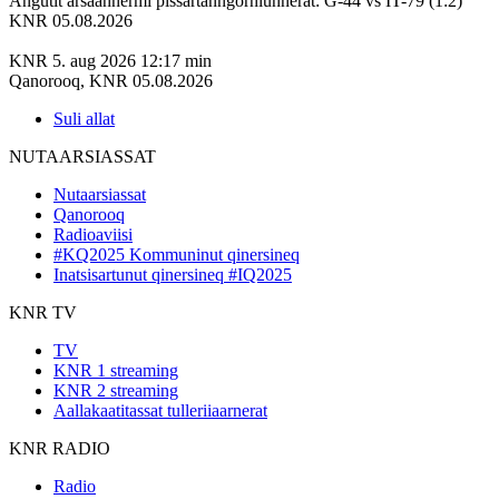
Angutit arsaannermi pissartanngorniunnerat: G-44 vs IT-79 (1:2)
KNR 05.08.2026
KNR
5. aug 2026
12:17 min
Qanorooq, KNR 05.08.2026
Suli allat
NUTAARSIASSAT
Nutaarsiassat
Qanorooq
Radioaviisi
#KQ2025 Kommuninut qinersineq
Inatsisartunut qinersineq #IQ2025
KNR TV
TV
KNR 1 streaming
KNR 2 streaming
Aallakaatitassat tulleriiaarnerat
KNR RADIO
Radio