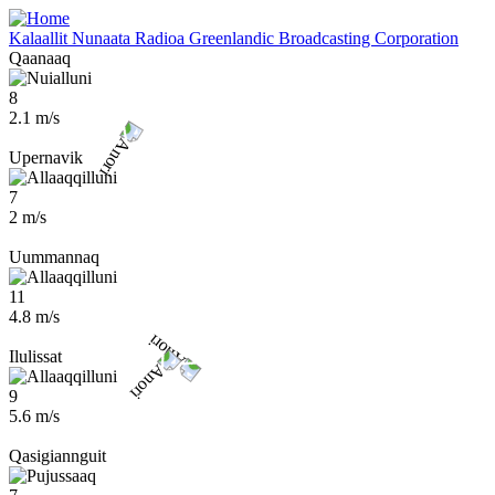
Skip
to
Kalaallit Nunaata Radioa
Greenlandic Broadcasting Corporation
main
Qaanaaq
content
8
2.1 m/s
Upernavik
7
2 m/s
Uummannaq
11
4.8 m/s
Ilulissat
9
5.6 m/s
Qasigiannguit