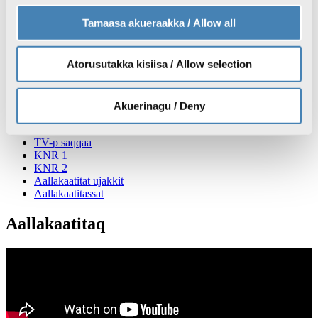
Atuisut assiisiviat
Tamaasa akueraakka / Allow all
Atorusutakka kisiisa / Allow selection
Nutaarsiassat
TV
Radio
Sila
Akuerinagu / Deny
Inuttassarsiuussat
TV-p saqqaa
KNR 1
KNR 2
Aallakaatitat ujakkit
Aallakaatitassat
Aallakaatitaq