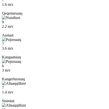
7
1.6 m/s
Qeqertarsuaq
9
2.2 m/s
Aasiaat
7
3.6 m/s
Kangaatsiaq
6
3 m/s
Kangerlussuaq
7
1.4 m/s
Sisimiut