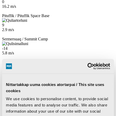
0
16.2 m/s
Pituffik / Pituffik Space Base
9
2.9 m/s
Sermersuaq / Summit Camp
-14
5.8 m/s
Kalaallisut
Dansk
Ingerlatsineq
KNR pillugu
KNR pillugu nutaarsiassat
Nittartakkap uuma cookies atortarpai / This site uses
Inuttassarsiuussat
KNR Pilerisaarivik
cookies
Atuisut assiisiviat
We use cookies to personalise content, to provide social
Ujarlerit
media features and to analyse our traffic. We also share
information about your use of our site with our social
Nutaarsiassat