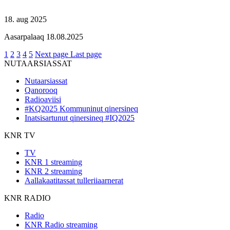
18. aug 2025
Aasarpalaaq 18.08.2025
1
2
3
4
5
Next page
Last page
NUTAARSIASSAT
Nutaarsiassat
Qanorooq
Radioaviisi
#KQ2025 Kommuninut qinersineq
Inatsisartunut qinersineq #IQ2025
KNR TV
TV
KNR 1 streaming
KNR 2 streaming
Aallakaatitassat tulleriiaarnerat
KNR RADIO
Radio
KNR Radio streaming