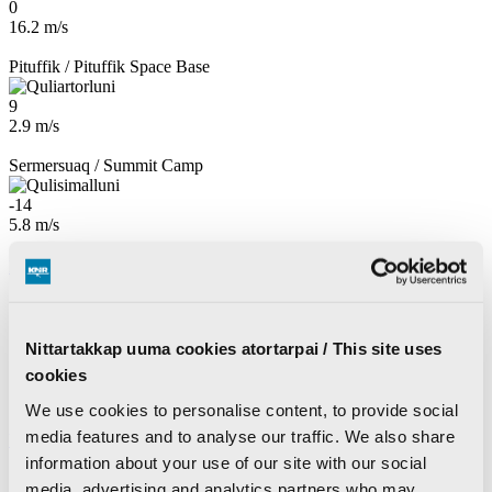
0
16.2 m/s
Pituffik / Pituffik Space Base
9
2.9 m/s
Sermersuaq / Summit Camp
-14
5.8 m/s
Kalaallisut
Dansk
Ingerlatsineq
KNR pillugu
KNR pillugu nutaarsiassat
Nittartakkap uuma cookies atortarpai / This site uses
Inuttassarsiuussat
cookies
KNR Pilerisaarivik
Atuisut assiisiviat
We use cookies to personalise content, to provide social
media features and to analyse our traffic. We also share
Ujarlerit
information about your use of our site with our social
Nutaarsiassat
media, advertising and analytics partners who may