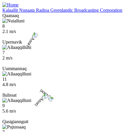
Skip
to
Kalaallit Nunaata Radioa
Greenlandic Broadcasting Corporation
main
Qaanaaq
content
8
2.1 m/s
Upernavik
7
2 m/s
Uummannaq
11
4.8 m/s
Ilulissat
9
5.6 m/s
Qasigiannguit