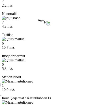
7
2.2 m/s
Nanortalik
7
4.3 m/s
Tasiilaq
6
10.7 m/s
Ittoqqortoormiit
6
5.3 m/s
Station Nord
1
10.9 m/s
Inuit Qeqertaat / Kaffeklubben Ø