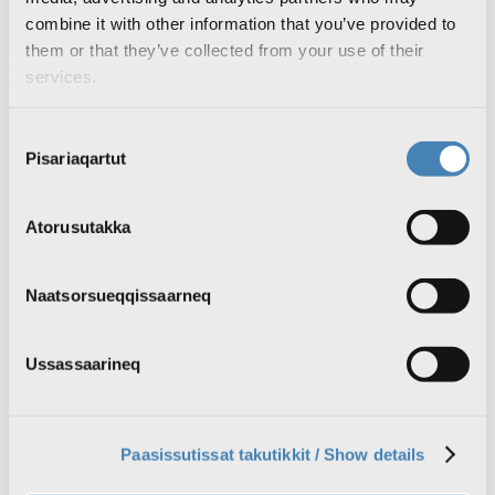
Nutaarsiassat atuakkit
combine it with other information that you’ve provided to
Qanorooq nutaaneq isiginnaaruk
Radioaviisi nutaaneq tusarnaaruk
them or that they’ve collected from your use of their
Inatsisartunut qinersineq #IQ2025
services.
Silassaq
TV
Aallakaatitat isiginnaakkit
Consent
KNR1 isiginnaaruk
Pisariaqartut
Selection
KNR2 isiginnaaruk
Aallakaatitat ujakkit
Aallakaatitassat tulleriiaarnerat
Radio
Atorusutakka
Podcastit tusarnaakkit
Radio live: KNR tusarnaaruk
Podcastit ujakkit
Naatsorsueqqissaarneq
Radiokkut pilluaqqusineq
Aallakaatitassat tulleriiaarnerat
Sila
Inuttassarsiuussat
Ussassaarineq
Ingerlatsineq
KNR pillugu
KNR pillugu nutaarsiassat
Paasissutissat takutikkit / Show details
Inuttassarsiuussat
KNR Pilerisaarivik