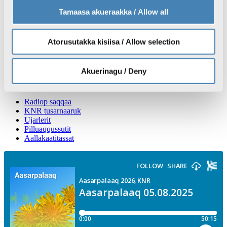
Atuisut assiisiviat
Tamaasa akueraakka / Allow all
Atorusutakka kisiisa / Allow selection
Nutaarsiassat
TV
Radio
Akuerinagu / Deny
Sila
Inuttassarsiuussat
Radiop saqqaa
KNR tusarnaaruk
Ujarlerit
Pilluaqqussutit
Aallakaatitassat