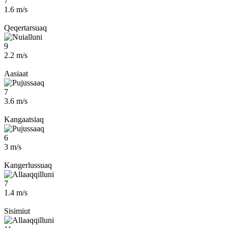
7
1.6 m/s
Qeqertarsuaq
9
2.2 m/s
Aasiaat
7
3.6 m/s
Kangaatsiaq
6
3 m/s
Kangerlussuaq
7
1.4 m/s
Sisimiut