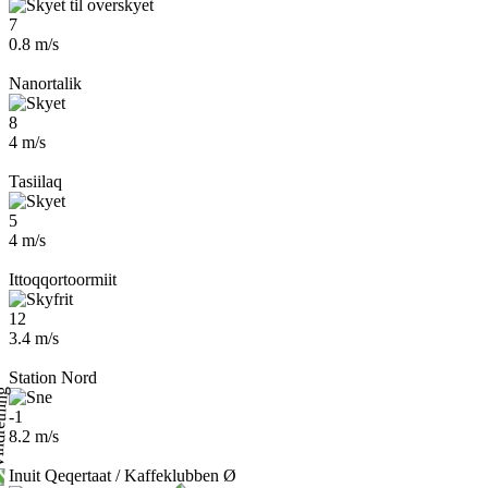
7
0.8 m/s
Nanortalik
8
4 m/s
Tasiilaq
5
4 m/s
Ittoqqortoormiit
12
3.4 m/s
Station Nord
-1
8.2 m/s
Inuit Qeqertaat / Kaffeklubben Ø