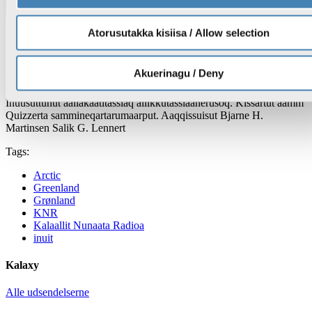
Atorusutakka kisiisa / Allow selection
Kalaxy
14. maj 2026
20:19
Kalaxy, KNR 14.05.2026
Akuerinagu / Deny
Inuusuttunut aallakaatitassiaq aliikkutassiaanerusoq. Kissartut aamm
Quizzerta sammineqartarumaarput. Aaqqissuisut Bjarne H.
Martinsen Salik G. Lennert
Tags:
Arctic
Greenland
Grønland
KNR
Kalaallit Nunaata Radioa
inuit
Kalaxy
Alle udsendelserne