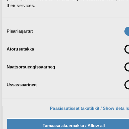
KNR Reklame
their services.
Brugernes billedgalleri
Consent
Pisariaqartut
Selection
Nyheder
TV
Radio
Vejret
Atorusutakka
Ledige stillinger
TV forside
Naatsorsueqqissaarneq
KNR 1
KNR 2
Søg TV programmer
Programoversigt
Ussassaarineq
Program
Paasissutissat takutikkit / Show detail
Tamaasa akueraakka / Allow all