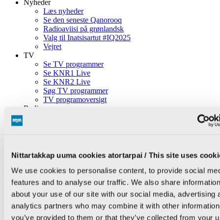
Nyheder
Læs nyheder
Se den seneste Qanorooq
Radioaviisi på grønlandsk
Valg til Inatsisartut #IQ2025
Vejret
TV
Se TV programmer
Se KNR1 Live
Se KNR2 Live
Søg TV programmer
TV programoversigt
Radio
Lyt til podcasts
Radio live: Lyt til KNR direkte
Søg podcasts
Lykønskninger i radioen
Radio programoversigt
Nittartakkap uuma cookies atortarpai / This site uses cooki
Vejret
Ledige stillinger
We use cookies to personalise content, to provide social me
features and to analyse our traffic. We also share informatio
Drift
about your use of our site with our social media, advertising 
Om KNR
Nyheder om KNR
analytics partners who may combine it with other information
Ledige stillinger
you’ve provided to them or that they’ve collected from your u