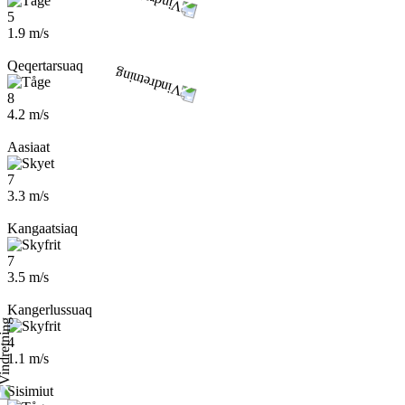
5
1.9 m/s
Qeqertarsuaq
8
4.2 m/s
Aasiaat
7
3.3 m/s
Kangaatsiaq
7
3.5 m/s
Kangerlussuaq
4
1.1 m/s
Sisimiut