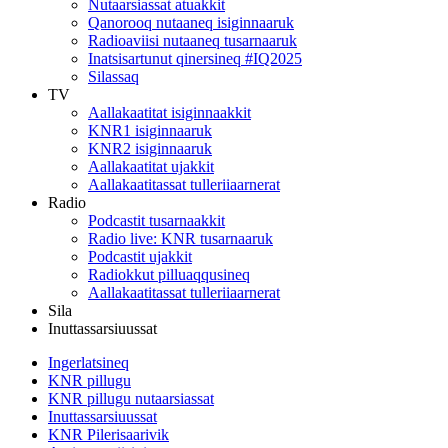
Nutaarsiassat atuakkit
Qanorooq nutaaneq isiginnaaruk
Radioaviisi nutaaneq tusarnaaruk
Inatsisartunut qinersineq #IQ2025
Silassaq
TV
Aallakaatitat isiginnaakkit
KNR1 isiginnaaruk
KNR2 isiginnaaruk
Aallakaatitat ujakkit
Aallakaatitassat tulleriiaarnerat
Radio
Podcastit tusarnaakkit
Radio live: KNR tusarnaaruk
Podcastit ujakkit
Radiokkut pilluaqqusineq
Aallakaatitassat tulleriiaarnerat
Sila
Inuttassarsiuussat
Ingerlatsineq
KNR pillugu
KNR pillugu nutaarsiassat
Inuttassarsiuussat
KNR Pilerisaarivik