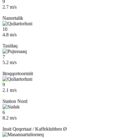
9
2.7 m/s
Nanortalik
10
4.8 m/s
Tasiilaq
7
5.2 m/s
Ittoqqortoormiit
9
2.1 m/s
Station Nord
6
8.2 m/s
Inuit Qeqertaat / Kaffeklubben Ø