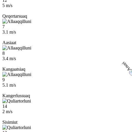
12
5 m/s
Qeqertarsuaq
7
3.1 m/s
Aasiaat
8
3.4 m/s
Kangaatsiaq
9
5.1 m/s
Kangerlussuaq
14
2 m/s
Sisimiut