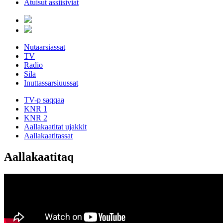
Atuisut assiisiviat
Nutaarsiassat
TV
Radio
Sila
Inuttassarsiuussat
TV-p saqqaa
KNR 1
KNR 2
Aallakaatitat ujakkit
Aallakaatitassat
Aallakaatitaq