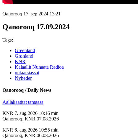
Qanorooq
17. sep 2024
13:21
Qanorooq 17.09.2024
Tags:
Greenland
Grønland
KNR
Kalaallit Nunaata Radioa
nutaarsiassat
Nyheder
Qanorooq / Daily News
Aallakaatitat tamaasa
KNR
7. aug 2026
10:16 min
Qanorooq, KNR 07.08.2026
KNR
6. aug 2026
10:55 min
Qanorooq, KNR 06.08.2026