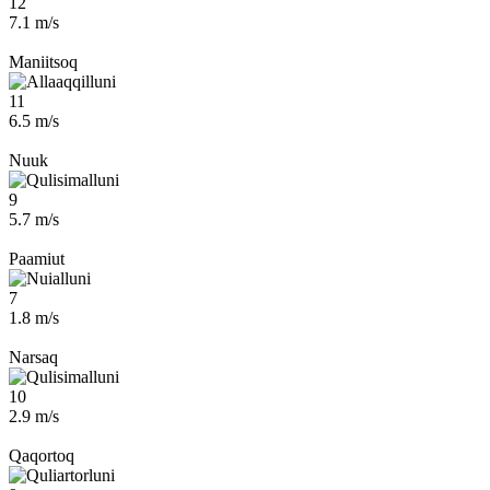
12
7.1 m/s
Maniitsoq
11
6.5 m/s
Nuuk
9
5.7 m/s
Paamiut
7
1.8 m/s
Narsaq
10
2.9 m/s
Qaqortoq