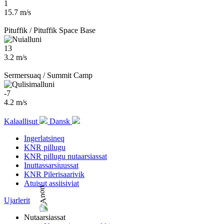
1
15.7 m/s
Pituffik / Pituffik Space Base
13
3.2 m/s
Sermersuaq / Summit Camp
-7
4.2 m/s
Kalaallisut
Dansk
Ingerlatsineq
KNR pillugu
KNR pillugu nutaarsiassat
Inuttassarsiuussat
KNR Pilerisaarivik
Atuisut assiisiviat
Ujarlerit
Nutaarsiassat