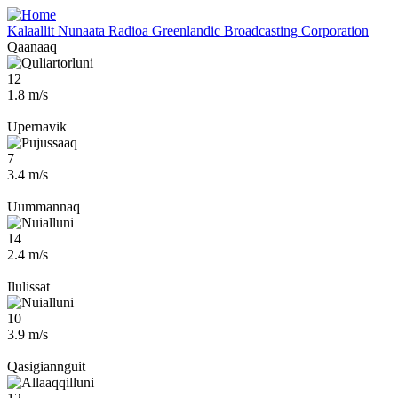
Skip
to
Kalaallit Nunaata Radioa
Greenlandic Broadcasting Corporation
main
Qaanaaq
content
12
1.8 m/s
Upernavik
7
3.4 m/s
Uummannaq
14
2.4 m/s
Ilulissat
10
3.9 m/s
Qasigiannguit