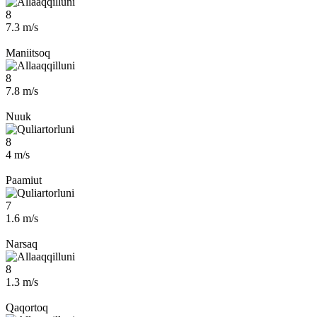
8
7.3 m/s
Maniitsoq
8
7.8 m/s
Nuuk
8
4 m/s
Paamiut
7
1.6 m/s
Narsaq
8
1.3 m/s
Qaqortoq