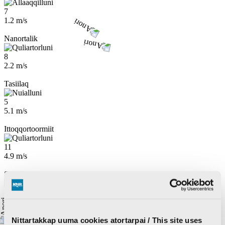
7
1.2 m/s
Nanortalik
8
2.2 m/s
Tasiilaq
5
5.1 m/s
Ittoqqortoormiit
11
4.9 m/s
Station Nord
-1
12.9 m/s
Inuit Qeqertaat / Kaffeklubben Ø
Nittartakkap uuma cookies atortarpai / This site uses