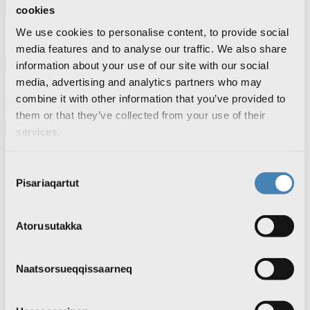
cookies
-1
12.8 m/s
We use cookies to personalise content, to provide social
media features and to analyse our traffic. We also share
Pituffik / Pituffik Space Base
information about your use of our site with our social
10
media, advertising and analytics partners who may
2.9 m/s
combine it with other information that you’ve provided to
them or that they’ve collected from your use of their
Sermersuaq / Summit Camp
services.
-15
4.4 m/s
Consent
Kalaallisut
Dansk
Pisariaqartut
Selection
Ingerlatsineq
KNR pillugu
Atorusutakka
KNR pillugu nutaarsiassat
Inuttassarsiuussat
KNR Pilerisaarivik
Atuisut assiisiviat
Naatsorsueqqissaarneq
Ujarlerit