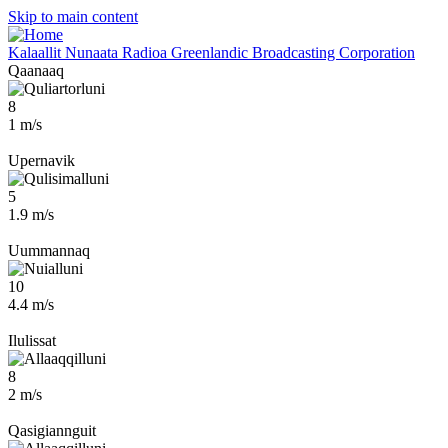
Skip to main content
Kalaallit Nunaata Radioa
Greenlandic Broadcasting Corporation
Qaanaaq
8
1 m/s
Upernavik
5
1.9 m/s
Uummannaq
10
4.4 m/s
Ilulissat
8
2 m/s
Qasigiannguit