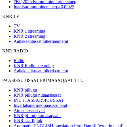
#KQ2025 Kommuninut qinersineq
Inatsisartunut qinersineq #IQ2025
KNR TV
TV
KNR 1 streaming
KNR 2 streaming
Aallakaatitassat tulleriiaarnerat
KNR RADIO
Radio
KNR Radio streaming
Aallakaatitassat tulleriiaarnerat
PAASISSUTISSAT PIUMASAQAATILLU
KNR pillugu
KNR pillugu nutaarsiassat
INUTTASSARSIUUSSAT
Ingerlatsinermik paasissutissat
Atuisut assiisiviat
KNR.gl-imi piumasaqaatit
KNR saaffigiuk
Automatic ENGLISH translation from Danish (experimental)