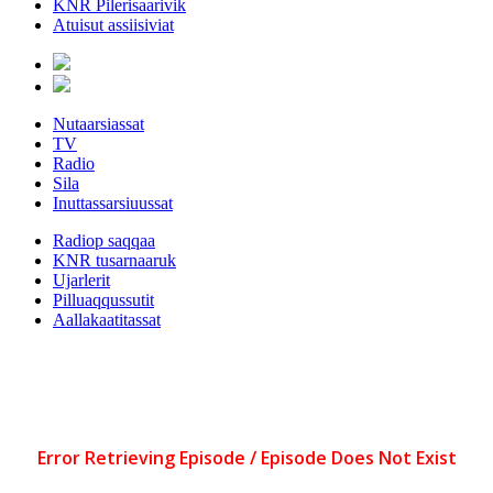
KNR Pilerisaarivik
Atuisut assiisiviat
Nutaarsiassat
TV
Radio
Sila
Inuttassarsiuussat
Radiop saqqaa
KNR tusarnaaruk
Ujarlerit
Pilluaqqussutit
Aallakaatitassat