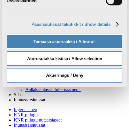
Ussassaarineq
Nutaarsiassat
Nutaarsiassat atuakkit
Qanorooq nutaaneq isiginnaaruk
Radioaviisi nutaaneq tusarnaaruk
Inatsisartunut qinersineq #IQ2025
Paasissutissat takutikkit / Show details
Silassaq
TV
Aallakaatitat isiginnaakkit
Tamaasa akueraakka / Allow all
KNR1 isiginnaaruk
KNR2 isiginnaaruk
Aallakaatitat ujakkit
Aallakaatitassat tulleriiaarnerat
Atorusutakka kisiisa / Allow selection
Radio
Podcastit tusarnaakkit
Radio live: KNR tusarnaaruk
Akuerinagu / Deny
Podcastit ujakkit
Radiokkut pilluaqqusineq
Aallakaatitassat tulleriiaarnerat
Sila
Inuttassarsiuussat
Ingerlatsineq
KNR pillugu
KNR pillugu nutaarsiassat
Inuttassarsiuussat