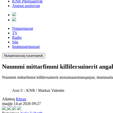
KNR Pilerisaarivik
Atuisut assiisiviat
Nutaarsiassat
TV
Radio
Sila
Inuttassarsiuussat
Nutaarsiassaq tusarnaaruk
Nuummi mittarfimmi killilersuinerit anga
Nuummi mittarfimmi killilersuinerit atorunnaarsinneqarput, timmisart
Assi © : KNR / Markus Valentin
Allattoq
Ritzau
maajip 14-at 2026 09:27