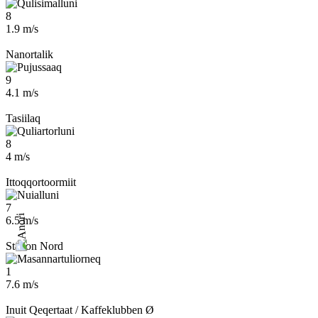
8
1.9 m/s
Nanortalik
9
4.1 m/s
Tasiilaq
8
4 m/s
Ittoqqortoormiit
7
6.5 m/s
Station Nord
1
7.6 m/s
Inuit Qeqertaat / Kaffeklubben Ø