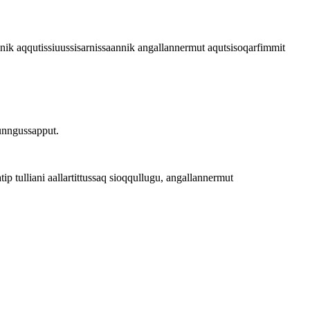
unik aqqutissiuussisarnissaannik angallannermut aqutsisoqarfimmit
sunngussapput.
tulliani aallartittussaq sioqqullugu, angallannermut