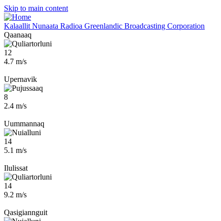
Skip to main content
Kalaallit Nunaata Radioa
Greenlandic Broadcasting Corporation
Qaanaaq
12
4.7 m/s
Upernavik
8
2.4 m/s
Uummannaq
14
5.1 m/s
Ilulissat
14
9.2 m/s
Qasigiannguit