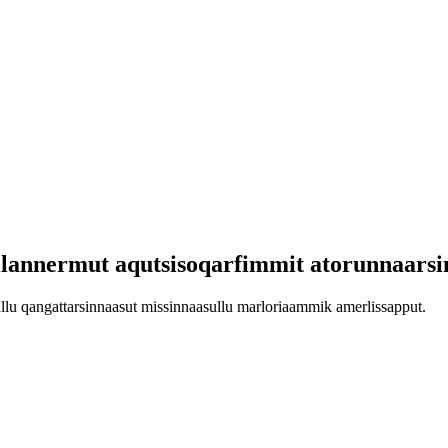
llannermut aqutsisoqarfimmit atorunnaars
ullu qangattarsinnaasut missinnaasullu marloriaammik amerlissapput.