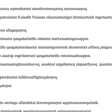
 siorna septembarimi atuutilersinneqartoq atorunnaarpoq.
tissiuisut Kalaallit Nunaata silaannartaatigut timmisartunik ingerlaart
ama allagaqarpoq.
misartut qangattarlutillu mittartut marloriaatinngussapput.
tillu qangattartaraluartut sisamanngornermit akunnermut arfineq pinga
ataatsip ingerlanerani qangattarlutillu missinnaalissapput.
imaannaanngitsuusimavoq, aasakkut angallanneq ulapaarfiusoq qaammatip 
embarimi killilersuiffigineqalerpoq.
qalerput.
dio atorlugu ullumikkut ikiorneqartarput aqqutissiuunneqarlutik.
 timmisartunik aqqutissiuussisartunit aalajangerneqartarput.