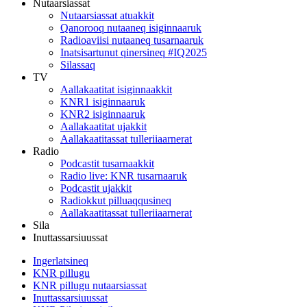
Nutaarsiassat
Nutaarsiassat atuakkit
Qanorooq nutaaneq isiginnaaruk
Radioaviisi nutaaneq tusarnaaruk
Inatsisartunut qinersineq #IQ2025
Silassaq
TV
Aallakaatitat isiginnaakkit
KNR1 isiginnaaruk
KNR2 isiginnaaruk
Aallakaatitat ujakkit
Aallakaatitassat tulleriiaarnerat
Radio
Podcastit tusarnaakkit
Radio live: KNR tusarnaaruk
Podcastit ujakkit
Radiokkut pilluaqqusineq
Aallakaatitassat tulleriiaarnerat
Sila
Inuttassarsiuussat
Ingerlatsineq
KNR pillugu
KNR pillugu nutaarsiassat
Inuttassarsiuussat