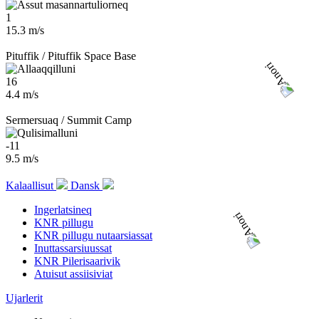
1
15.3 m/s
Pituffik / Pituffik Space Base
16
4.4 m/s
Sermersuaq / Summit Camp
-11
9.5 m/s
Kalaallisut
Dansk
Ingerlatsineq
KNR pillugu
KNR pillugu nutaarsiassat
Inuttassarsiuussat
KNR Pilerisaarivik
Atuisut assiisiviat
Ujarlerit