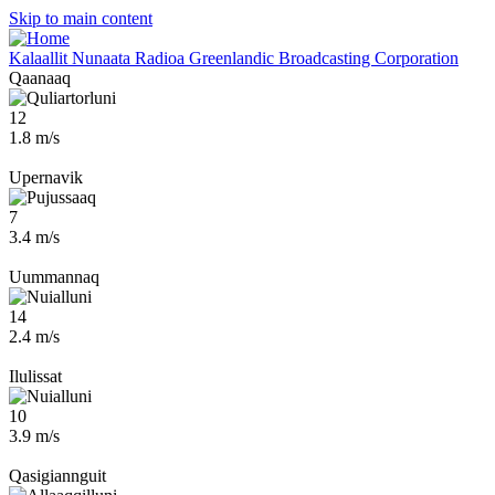
Skip to main content
Kalaallit Nunaata Radioa
Greenlandic Broadcasting Corporation
Qaanaaq
12
1.8 m/s
Upernavik
7
3.4 m/s
Uummannaq
14
2.4 m/s
Ilulissat
10
3.9 m/s
Qasigiannguit