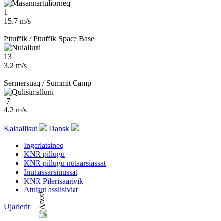
1
15.7 m/s
Pituffik / Pituffik Space Base
13
3.2 m/s
Sermersuaq / Summit Camp
-7
4.2 m/s
Kalaallisut
Dansk
Ingerlatsineq
KNR pillugu
KNR pillugu nutaarsiassat
Inuttassarsiuussat
KNR Pilerisaarivik
Atuisut assiisiviat
Ujarlerit