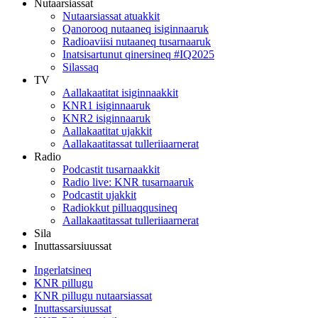
Nutaarsiassat
Nutaarsiassat atuakkit
Qanorooq nutaaneq isiginnaaruk
Radioaviisi nutaaneq tusarnaaruk
Inatsisartunut qinersineq #IQ2025
Silassaq
TV
Aallakaatitat isiginnaakkit
KNR1 isiginnaaruk
KNR2 isiginnaaruk
Aallakaatitat ujakkit
Aallakaatitassat tulleriiaarnerat
Radio
Podcastit tusarnaakkit
Radio live: KNR tusarnaaruk
Podcastit ujakkit
Radiokkut pilluaqqusineq
Aallakaatitassat tulleriiaarnerat
Sila
Inuttassarsiuussat
Ingerlatsineq
KNR pillugu
KNR pillugu nutaarsiassat
Inuttassarsiuussat