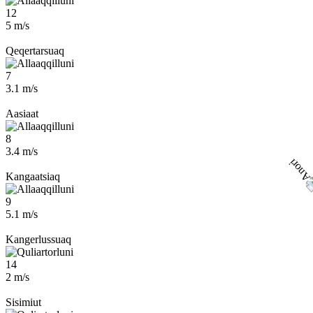
12
5 m/s
Qeqertarsuaq
7
3.1 m/s
Aasiaat
8
3.4 m/s
Kangaatsiaq
9
5.1 m/s
Kangerlussuaq
14
2 m/s
Sisimiut