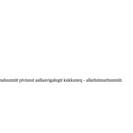
luunniit piviusut aallaavigalugit kukkuneq - allarluinnarluunniit.