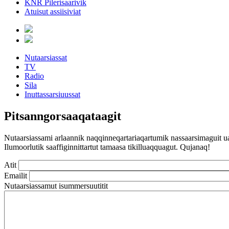
KNR Pilerisaarivik
Atuisut assiisiviat
Nutaarsiassat
TV
Radio
Sila
Inuttassarsiuussat
Pitsanngorsaaqataagit
Nutaarsiassami arlaannik naqqinneqartariaqartumik nassaarsimaguit uan
Ilumoorlutik saaffiginnittartut tamaasa tikilluaqquagut. Qujanaq!
Atit
Emailit
Nutaarsiassamut isummersuutitit