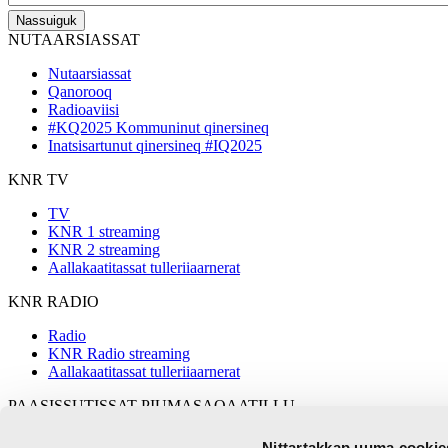
NUTAARSIASSAT
Nutaarsiassat
Qanorooq
Radioaviisi
#KQ2025 Kommuninut qinersineq
Inatsisartunut qinersineq #IQ2025
KNR TV
TV
KNR 1 streaming
KNR 2 streaming
Aallakaatitassat tulleriiaarnerat
KNR RADIO
Radio
KNR Radio streaming
Aallakaatitassat tulleriiaarnerat
PAASISSUTISSAT PIUMASAQAATILLU
KNR pillugu
Nittartakkap uuma cookies