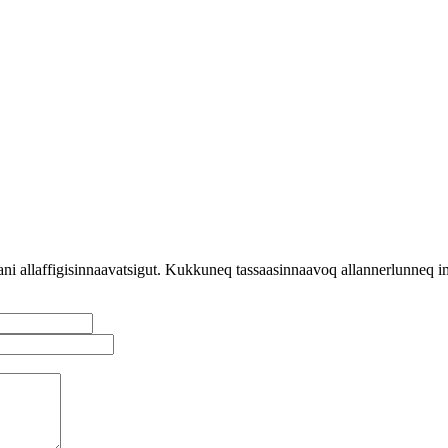
i allaffigisinnaavatsigut. Kukkuneq tassaasinnaavoq allannerlunneq ima