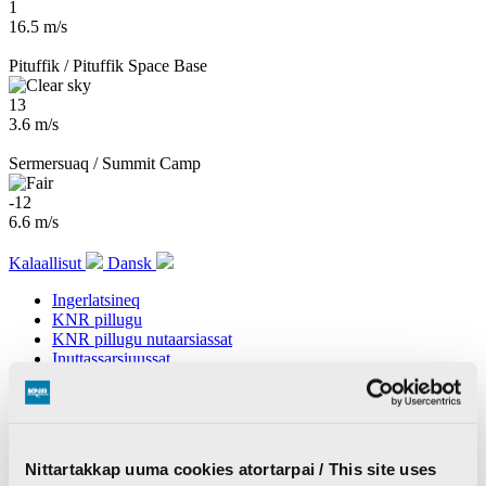
1
16.5 m/s
Pituffik / Pituffik Space Base
13
3.6 m/s
Sermersuaq / Summit Camp
-12
6.6 m/s
Kalaallisut
Dansk
Ingerlatsineq
KNR pillugu
KNR pillugu nutaarsiassat
Inuttassarsiuussat
KNR Pilerisaarivik
Atuisut assiisiviat
Search
Nittartakkap uuma cookies atortarpai / This site uses
News