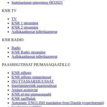
Inatsisartunut qinersineq #IQ2025
KNR TV
TV
KNR 1 streaming
KNR 2 streaming
Aallakaatitassat tulleriiaarnerat
KNR RADIO
Radio
KNR Radio streaming
Aallakaatitassat tulleriiaarnerat
PAASISSUTISSAT PIUMASAQAATILLU
KNR pillugu
KNR pillugu nutaarsiassat
INUTTASSARSIUUSSAT
Ingerlatsinermik paasissutissat
Atuisut assiisiviat
KNR.gl-imi piumasaqaatit
KNR saaffigiuk
Automatic ENGLISH translation from Danish (experimental)