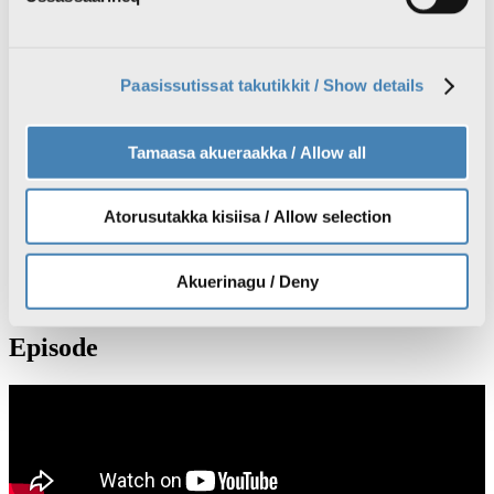
Atuisut assiisiviat
Paasissutissat takutikkit / Show details
News
TV
Radio
Tamaasa akueraakka / Allow all
Sila
Inuttassarsiuussat
Atorusutakka kisiisa / Allow selection
TV-p saqqaa
KNR 1
KNR 2
Aallakaatitat ujakkit
Akuerinagu / Deny
Aallakaatitassat
Episode