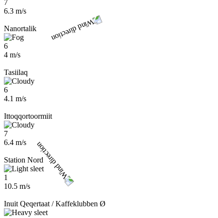
7
6.3 m/s
Nanortalik
6
4 m/s
Tasiilaq
6
4.1 m/s
Ittoqqortoormiit
7
6.4 m/s
Station Nord
1
10.5 m/s
Inuit Qeqertaat / Kaffeklubben Ø