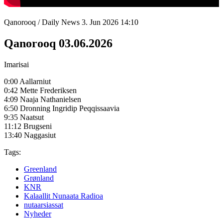
Qanorooq / Daily News
3. Jun 2026
14:10
Qanorooq 03.06.2026
Imarisai
0:00 Aallarniut
0:42 Mette Frederiksen
4:09 Naaja Nathanielsen
6:50 Dronning Ingridip Peqqissaavia
9:35 Naatsut
11:12 Brugseni
13:40 Naggasiut
Tags:
Greenland
Grønland
KNR
Kalaallit Nunaata Radioa
nutaarsiassat
Nyheder