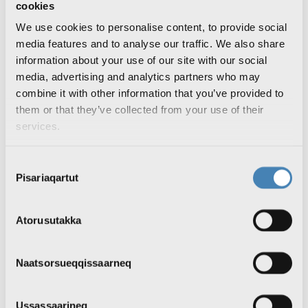
Nutaarsiassat atuakkit
cookies
Qanorooq nutaaneq isiginnaaruk
We use cookies to personalise content, to provide social
Radioaviisi nutaaneq tusarnaaruk
Inatsisartunut qinersineq #IQ2025
media features and to analyse our traffic. We also share
Silassaq
information about your use of our site with our social
TV
media, advertising and analytics partners who may
Aallakaatitat isiginnaakkit
KNR1 isiginnaaruk
combine it with other information that you’ve provided to
KNR2 isiginnaaruk
them or that they’ve collected from your use of their
Aallakaatitat ujakkit
services.
Aallakaatitassat tulleriiaarnerat
Radio
Podcastit tusarnaakkit
Consent
Radio live: KNR tusarnaaruk
Podcastit ujakkit
Pisariaqartut
Selection
Radiokkut pilluaqqusineq
Aallakaatitassat tulleriiaarnerat
Sila
Atorusutakka
Inuttassarsiuussat
Ingerlatsineq
KNR pillugu
Naatsorsueqqissaarneq
KNR pillugu nutaarsiassat
Inuttassarsiuussat
KNR Pilerisaarivik
Ussassaarineq