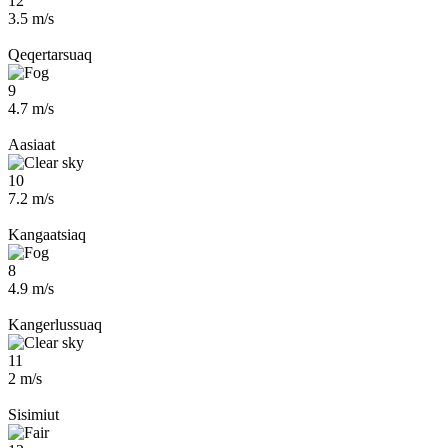
12
3.5 m/s
Qeqertarsuaq
9
4.7 m/s
Aasiaat
10
7.2 m/s
Kangaatsiaq
8
4.9 m/s
Kangerlussuaq
11
2 m/s
Sisimiut