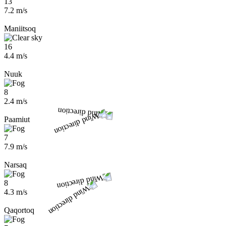
13
7.2 m/s
Maniitsoq
16
4.4 m/s
Nuuk
8
2.4 m/s
Paamiut
7
7.9 m/s
Narsaq
8
4.3 m/s
Qaqortoq