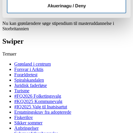
Museum
Akuerinagu / Deny
Nu kan grønlændere søge stipendium til masteruddannelse i
Storbritannien
Swiper
Temaer
Grønland i centrum
Forsvar i Arktis
Forældretest
Spiralskandalen
Juridisk faderløse
Turisme
#FQ2026 Folketingsvalg
#KQ2025 Kommunevalg
#IQ2025 Valg til Inatsisartut
Erstatningskrav fra adopterede
Fiskerilov
Sikker sommer
Anbringelser