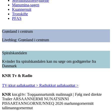
Selvmordsforebyggelse
Manumina-sagen
Kuannersuit
Tronskifte
PFAS
Grønland i centrum
Liveblog: Grønland i centrum
Spiralskandalen
Kvinder fra spiralskandalen kan nu søge om godtgørelse fra
Danmark
KNR
Tv & Radio
TV-kkut aallakaatitat >
Radiukkut aallakaatitat >
KNR
knr.gl/tv: Toqqaannartumik malinnagit | Følg med direkte
Trailer ARSAANNERMI NUNATSINNI
PISSARTANNGORNIUNNEQ 2026 marlunngornermiit
tallimanngornermut