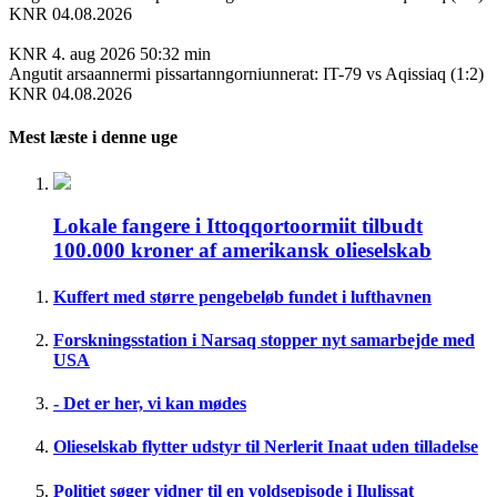
KNR 04.08.2026
KNR
4. aug 2026
50:32 min
Angutit arsaannermi pissartanngorniunnerat: IT-79 vs Aqissiaq (1:2)
KNR 04.08.2026
Mest læste i denne uge
Lokale fangere i Ittoqqortoormiit tilbudt
100.000 kroner af amerikansk olieselskab
Kuffert med større pengebeløb fundet i lufthavnen
Forskningsstation i Narsaq stopper nyt samarbejde med
USA
- Det er her, vi kan mødes
Olieselskab flytter udstyr til Nerlerit Inaat uden tilladelse
Politiet søger vidner til en voldsepisode i Ilulissat