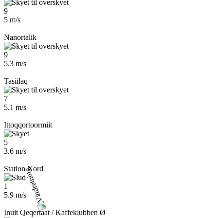
9
5 m/s
Nanortalik
9
5.3 m/s
Tasiilaq
7
5.1 m/s
Ittoqqortoormiit
5
3.6 m/s
Station Nord
1
5.9 m/s
Inuit Qeqertaat / Kaffeklubben Ø