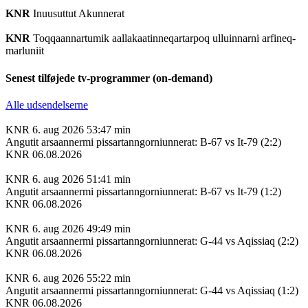
KNR
Inuusuttut Akunnerat
KNR
Toqqaannartumik aallakaatinneqartarpoq ulluinnarni arfineq-
marluniit
Senest tilføjede tv-programmer (on-demand)
Alle udsendelserne
KNR
6. aug 2026
53:47 min
Angutit arsaannermi pissartanngorniunnerat: B-67 vs It-79 (2:2)
KNR 06.08.2026
KNR
6. aug 2026
51:41 min
Angutit arsaannermi pissartanngorniunnerat: B-67 vs It-79 (1:2)
KNR 06.08.2026
KNR
6. aug 2026
49:49 min
Angutit arsaannermi pissartanngorniunnerat: G-44 vs Aqissiaq (2:2)
KNR 06.08.2026
KNR
6. aug 2026
55:22 min
Angutit arsaannermi pissartanngorniunnerat: G-44 vs Aqissiaq (1:2)
KNR 06.08.2026