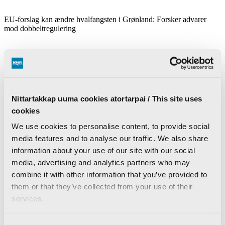
EU-forslag kan ændre hvalfangsten i Grønland: Forsker advarer
mod dobbeltregulering
Kajakparade i København sætter fokus på grønlandsk kultur og
retten til selvbestemmelse
Nittartakkap uuma cookies atortarpai / This site uses
Beboere i Qeqertarsuaq om Arktisk Station:
- Vi vil gerne inddrages
cookies
mere
We use cookies to personalise content, to provide social
media features and to analyse our traffic. We also share
Døgnrapport:
Sække med pant stjålet fra KK Engros
information about your use of our site with our social
media, advertising and analytics partners who may
combine it with other information that you’ve provided to
Ukraine angriber russisk raffinaderi 1300 kilometer fra frontlinjen
them or that they’ve collected from your use of their
services.
Mest læste i dag