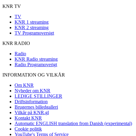
KNR TV
TV
KNR 1 streaming
KNR 2 streaming
TV Programoversigt
KNR RADIO
Radio
KNR Radio streaming
Radio Programoverigt
INFORMATION OG VILKÅR
Om KNR
Nyheder om KNR
LEDIGE STILLINGER
Driftsinformation
Brugernes billedgalleri
Vilkår på KNR.gl
Kontakt KNR
Automatic ENGLISH translation from Danish (experimental)
Cookie politik
YouTube's Terms of Service