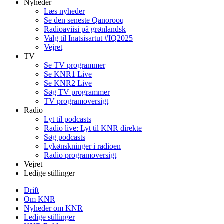
Nyheder
Læs nyheder
Se den seneste Qanorooq
Radioaviisi på grønlandsk
Valg til Inatsisartut #IQ2025
Vejret
TV
Se TV programmer
Se KNR1 Live
Se KNR2 Live
Søg TV programmer
TV programoversigt
Radio
Lyt til podcasts
Radio live: Lyt til KNR direkte
Søg podcasts
Lykønskninger i radioen
Radio programoversigt
Vejret
Ledige stillinger
Drift
Om KNR
Nyheder om KNR
Ledige stillinger