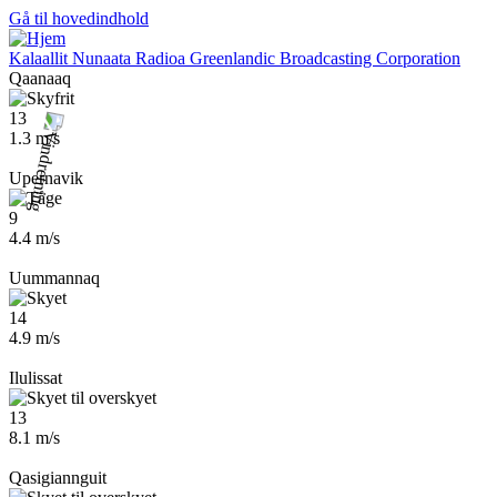
Gå til hovedindhold
Kalaallit Nunaata Radioa
Greenlandic Broadcasting Corporation
Qaanaaq
13
1.3 m/s
Upernavik
9
4.4 m/s
Uummannaq
14
4.9 m/s
Ilulissat
13
8.1 m/s
Qasigiannguit