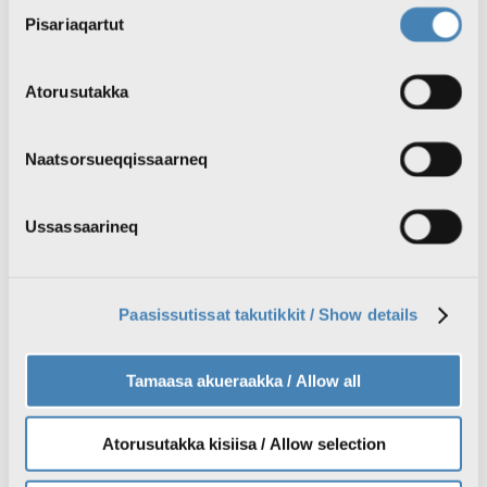
Consent
Pisariaqartut
Selection
Kuffert med større pengebeløb fundet i
lufthavnen
Atorusutakka
- Vi vil gerne inddrages mere
Kajakparade i København sætter fokus på grønlandsk
Naatsorsueqqissaarneq
kultur og retten til selvbestemmelse
Sække med pant stjålet fra KK Engros
Ussassaarineq
EU-forslag kan ændre hvalfangsten i Grønland: Forsker
advarer mod dobbeltregulering
Paasissutissat takutikkit / Show details
Ukraine angriber russisk raffinaderi 1300 kilometer fra
frontlinjen
Qilakitsormiut-mumier har fået ny udstilling på
Tamaasa akueraakka / Allow all
Uummannaq Museum
Atorusutakka kisiisa / Allow selection
Qilakitsormiut-mumier har fået ny udstilling på Uummannaq