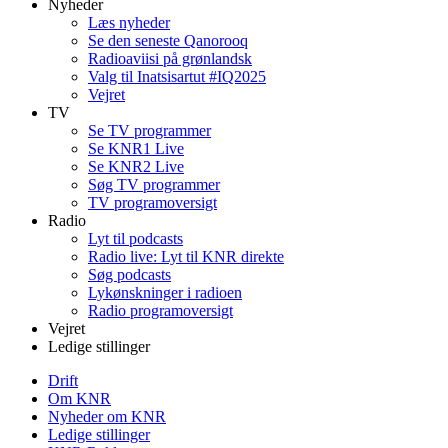
Nyheder
Læs nyheder
Se den seneste Qanorooq
Radioaviisi på grønlandsk
Valg til Inatsisartut #IQ2025
Vejret
TV
Se TV programmer
Se KNR1 Live
Se KNR2 Live
Søg TV programmer
TV programoversigt
Radio
Lyt til podcasts
Radio live: Lyt til KNR direkte
Søg podcasts
Lykønskninger i radioen
Radio programoversigt
Vejret
Ledige stillinger
Drift
Om KNR
Nyheder om KNR
Ledige stillinger