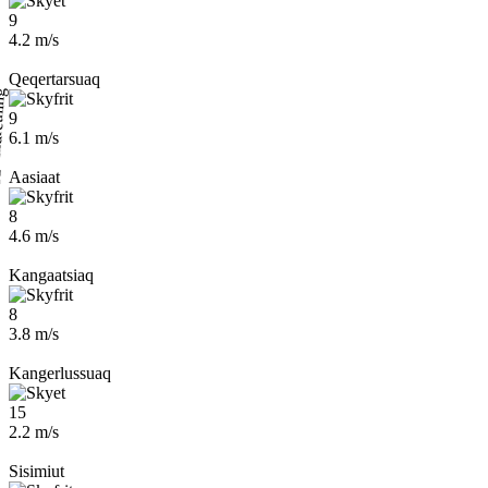
9
4.2 m/s
Qeqertarsuaq
9
6.1 m/s
Aasiaat
8
4.6 m/s
Kangaatsiaq
8
3.8 m/s
Kangerlussuaq
15
2.2 m/s
Sisimiut