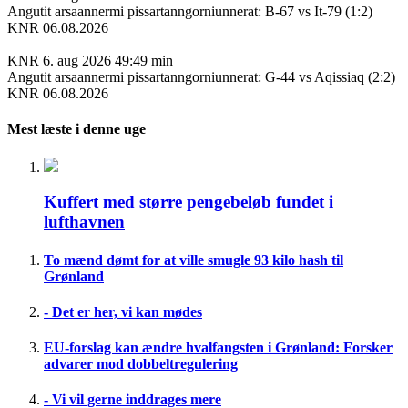
Angutit arsaannermi pissartanngorniunnerat: B-67 vs It-79 (1:2)
KNR 06.08.2026
KNR
6. aug 2026
49:49 min
Angutit arsaannermi pissartanngorniunnerat: G-44 vs Aqissiaq (2:2)
KNR 06.08.2026
Mest læste i denne uge
Kuffert med større pengebeløb fundet i
lufthavnen
To mænd dømt for at ville smugle 93 kilo hash til
Grønland
- Det er her, vi kan mødes
EU-forslag kan ændre hvalfangsten i Grønland: Forsker
advarer mod dobbeltregulering
- Vi vil gerne inddrages mere