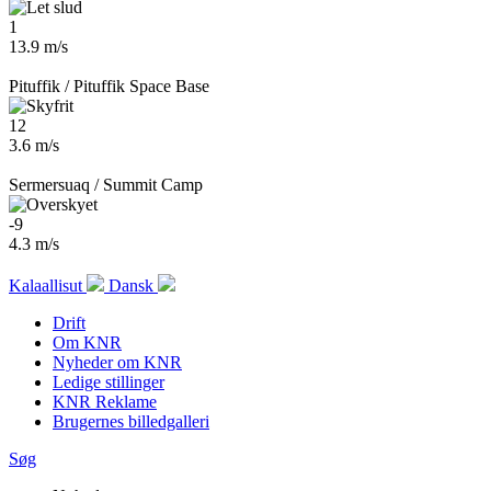
1
13.9 m/s
Pituffik / Pituffik Space Base
12
3.6 m/s
Sermersuaq / Summit Camp
-9
4.3 m/s
Kalaallisut
Dansk
Drift
Om KNR
Nyheder om KNR
Ledige stillinger
KNR Reklame
Brugernes billedgalleri
Søg