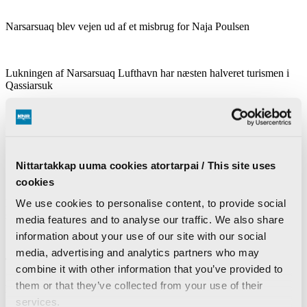
Narsarsuaq blev vejen ud af et misbrug for Naja Poulsen
Lukningen af Narsarsuaq Lufthavn har næsten halveret turismen i
Qassiarsuk
Borgere i Ilulissat og Isertoq anbefales at koge vandet efter fund af
bakterie
Nittartakkap uuma cookies atortarpai / This site uses
Sport
cookies
We use cookies to personalise content, to provide social
Det bliver i familien:
To fædre på samme fodboldhold med deres
sønner til NP
media features and to analyse our traffic. We also share
information about your use of our site with our social
media, advertising and analytics partners who may
To mænd dømt for at ville smugle 93 kilo hash til Grønland
combine it with other information that you’ve provided to
them or that they’ve collected from your use of their
Mest læste i dag
services.