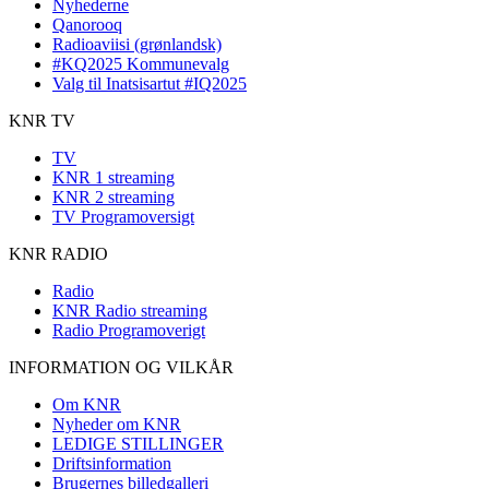
Nyhederne
Qanorooq
Radioaviisi (grønlandsk)
#KQ2025 Kommunevalg
Valg til Inatsisartut #IQ2025
KNR TV
TV
KNR 1 streaming
KNR 2 streaming
TV Programoversigt
KNR RADIO
Radio
KNR Radio streaming
Radio Programoverigt
INFORMATION OG VILKÅR
Om KNR
Nyheder om KNR
LEDIGE STILLINGER
Driftsinformation
Brugernes billedgalleri