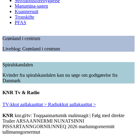
Selvmordsforebyggelse
Manumina-sagen
Kuannersuit
Tronskifte
PFAS
Grønland i centrum
Liveblog: Grønland i centrum
Spiralskandalen
Kvinder fra spiralskandalen kan nu søge om godtgørelse fra
Danmark
KNR
Tv & Radio
TV-kkut aallakaatitat >
Radiukkut aallakaatitat >
KNR
knr.gl/tv: Toqqaannartumik malinnagit | Følg med direkte
Trailer ARSAANNERMI NUNATSINNI
PISSARTANNGORNIUNNEQ 2026 marlunngornermiit
tallimanngornermut