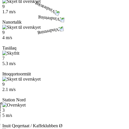
9
1.7 m/s
Nanortalik
9
4 m/s
Tasiilaq
7
5.3 m/s
Ittoqqortoormiit
9
2.1 m/s
Station Nord
3
5 m/s
Inuit Qeqertaat / Kaffeklubben Ø