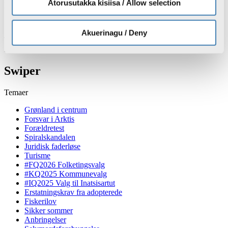
Atorusutakka kisiisa / Allow selection
Døgnrapport:
To børn fundet i god behold efter SAR-operation
Akuerinagu / Deny
Trump forsøger igen at begrænse retten til statsborgerskab ved
fødslen
Swiper
Temaer
Grønland i centrum
Forsvar i Arktis
Forældretest
Spiralskandalen
Juridisk faderløse
Turisme
#FQ2026 Folketingsvalg
#KQ2025 Kommunevalg
#IQ2025 Valg til Inatsisartut
Erstatningskrav fra adopterede
Fiskerilov
Sikker sommer
Anbringelser