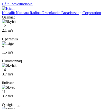
Gå til hovedindhold
Kalaallit Nunaata Radioa
Greenlandic Broadcasting Corporation
Qaanaaq
12
2.1 m/s
Upernavik
7
1.5 m/s
Uummannaq
14
3.7 m/s
Ilulissat
11
3.2 m/s
Qasigiannguit