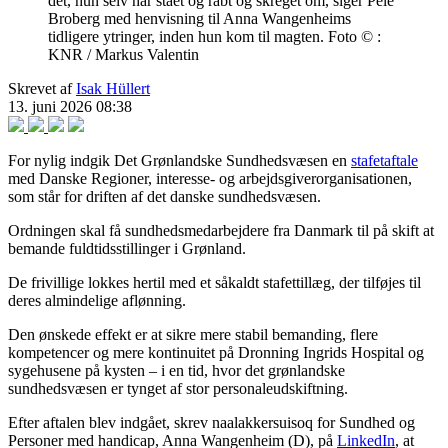
det, hun selv har stået og råbt og skreget om, siger Pele
Broberg med henvisning til Anna Wangenheims
tidligere ytringer, inden hun kom til magten.
Foto © :
KNR / Markus Valentin
Skrevet af
Isak Hüllert
13. juni 2026 08:38
For nylig indgik Det Grønlandske Sundhedsvæsen en
stafetaftale
med Danske Regioner, interesse- og arbejdsgiverorganisationen,
som står for driften af det danske sundhedsvæsen.
Ordningen skal få sundhedsmedarbejdere fra Danmark til på skift at
bemande fuldtidsstillinger i Grønland.
De frivillige lokkes hertil med et såkaldt stafettillæg, der tilføjes til
deres almindelige aflønning.
Den ønskede effekt er at sikre mere stabil bemanding, flere
kompetencer og mere kontinuitet på Dronning Ingrids Hospital og
sygehusene på kysten – i en tid, hvor det grønlandske
sundhedsvæsen er tynget af stor personaleudskiftning.
Efter aftalen blev indgået, skrev naalakkersuisoq for Sundhed og
Personer med handicap, Anna Wangenheim (D), på
LinkedIn
, at