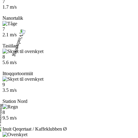
7
1.7 m/s
Nanortalik
7
2.1 m/s
Tasiilaq
8
5.6 m/s
Ittoqqortoormiit
9
3.5 m/s
Station Nord
8
9.5 m/s
Inuit Qeqertaat / Kaffeklubben Ø