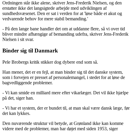
Ordningen står ikke alene, skriver Jens-Frederik Nielsen, og den
erstatter ikke det langsigtede arbejde med udviklingen af
sundhedsvæsenet. Den er sat i verden for at 'løse både et akut og
vedvarende behov for mere stabil bemanding.'
- På den lange bane handler det om at uddanne flere, så vi over tid
bliver mindre afhængige af bemanding udefra, skriver Jens-Frederik
Nielsen i sit svar.
Binder sig til Danmark
Pele Brobergs kritik stikker dog dybere end som så.
Han mener, det er en fejl, at man binder sig til det danske system,
som i forvejen er presset af personalemangel, i stedet for at løse de
bagvedliggende problemer.
- Vi kan smide en milliard mere efter vikarlæger. Det vil ikke hjælpe
på det, siger han.
- Vi har et system, der er bundet til, at man skal være dansk læge, før
det kan lykkes.
Den nuværende struktur vil betyde, at Grønland ikke kan komme
videre med de problemer, man har døjet med siden 1953, siger