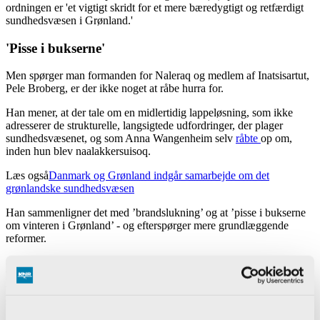
ordningen er 'et vigtigt skridt for et mere bæredygtigt og retfærdigt
sundhedsvæsen i Grønland.'
'Pisse i bukserne'
Men spørger man formanden for Naleraq og medlem af Inatsisartut,
Pele Broberg, er der ikke noget at råbe hurra for.
Han mener, at der tale om en midlertidig lappeløsning, som ikke
adresserer de strukturelle, langsigtede udfordringer, der plager
sundhedsvæsenet, og som Anna Wangenheim selv
råbte
op om,
inden hun blev naalakkersuisoq.
Læs også
Danmark og Grønland indgår samarbejde om det
grønlandske sundhedsvæsen
Han sammenligner det med ’brandslukning’ og at ’pisse i bukserne
om vinteren i Grønland’ - og efterspørger mere grundlæggende
reformer.
- Det varmer her og nu, men hun har stadig ikke løst det, hun selv
har stået og råbt og skreget om, siger Pele Broberg med henvisning
til Anna Wangenheims tidligere
ytringer
, inden hun kom til magten,
som Sermitsiaq har skrevet om.