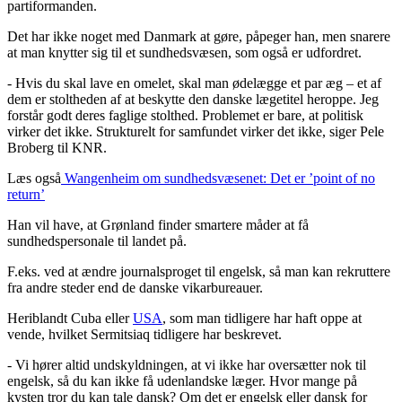
partiformanden.
Det har ikke noget med Danmark at gøre, påpeger han, men snarere
at man knytter sig til et sundhedsvæsen, som også er udfordret.
- Hvis du skal lave en omelet, skal man ødelægge et par æg – et af
dem er stoltheden af at beskytte den danske lægetitel heroppe. Jeg
forstår godt deres faglige stolthed. Problemet er bare, at politisk
virker det ikke. Strukturelt for samfundet virker det ikke, siger Pele
Broberg til KNR.
Læs også
Wangenheim om sundhedsvæsenet:
Det er ’point of no
return’
Han vil have, at Grønland finder smartere måder at få
sundhedspersonale til landet på.
F.eks. ved at ændre journalsproget til engelsk, så man kan rekruttere
fra andre steder end de danske vikarbureauer.
Heriblandt Cuba eller
USA
, som man tidligere har haft oppe at
vende, hvilket Sermitsiaq tidligere har beskrevet.
- Vi hører altid undskyldningen, at vi ikke har oversætter nok til
engelsk, så du kan ikke få udenlandske læger. Hvor mange på
kysten tror du kan tale dansk? Om det er engelsk eller dansk for