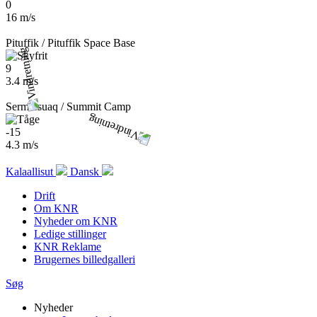
0
16 m/s
Pituffik / Pituffik Space Base
9
3.4 m/s
Sermersuaq / Summit Camp
-15
4.3 m/s
Kalaallisut
Dansk
Drift
Om KNR
Nyheder om KNR
Ledige stillinger
KNR Reklame
Brugernes billedgalleri
Søg
Nyheder