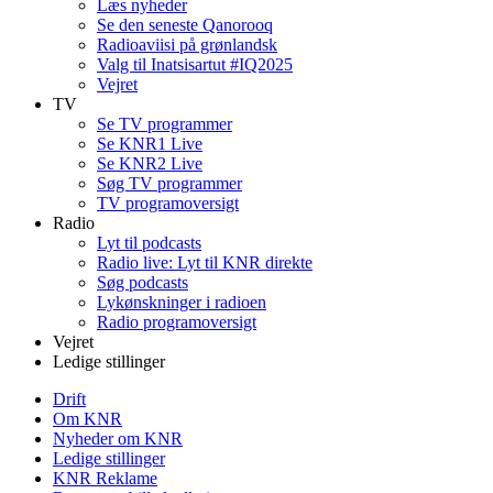
Læs nyheder
Se den seneste Qanorooq
Radioaviisi på grønlandsk
Valg til Inatsisartut #IQ2025
Vejret
TV
Se TV programmer
Se KNR1 Live
Se KNR2 Live
Søg TV programmer
TV programoversigt
Radio
Lyt til podcasts
Radio live: Lyt til KNR direkte
Søg podcasts
Lykønskninger i radioen
Radio programoversigt
Vejret
Ledige stillinger
Drift
Om KNR
Nyheder om KNR
Ledige stillinger
KNR Reklame