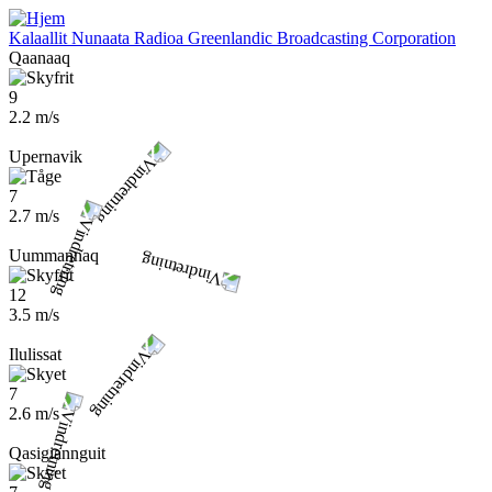
Gå
til
Kalaallit Nunaata Radioa
Greenlandic Broadcasting Corporation
hovedindhold
Qaanaaq
9
2.2 m/s
Upernavik
7
2.7 m/s
Uummannaq
12
3.5 m/s
Ilulissat
7
2.6 m/s
Qasigiannguit