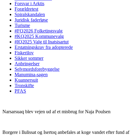
(Focusbar)
Forsvar i Arktis
Forældretest
Spiralskandalen
Juridisk faderløse
Turisme
#FQ2026 Folketingsvalg
#KQ2025 Kommunevalg
#IQ2025 Valg til Inatsisartut
Erstatningskrav fra adopterede
Fiskerilov
Sikker sommer
Anbringelser
Selvmordsforebyggelse
Manumina-sagen
Kuannersuit
Tronskifte
PFAS
Narsarsuaq blev vejen ud af et misbrug for Naja Poulsen
Borgere i Ilulissat og Isertoq anbefales at koge vandet efter fund af