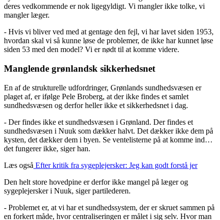
deres vedkommende er nok ligegyldigt. Vi mangler ikke tolke, vi
mangler læger.
- Hvis vi bliver ved med at gentage den fejl, vi har lavet siden 1953,
hvordan skal vi så kunne løse de problemer, de ikke har kunnet løse
siden 53 med den model? Vi er nødt til at komme videre.
Manglende grønlandsk sikkerhedsnet
En af de strukturelle udfordringer, Grønlands sundhedsvæsen er
plaget af, er ifølge Pele Broberg, at der ikke findes et samlet
sundhedsvæsen og derfor heller ikke et sikkerhedsnet i dag.
- Der findes ikke et sundhedsvæsen i Grønland. Der findes et
sundhedsvæsen i Nuuk som dækker halvt. Det dækker ikke dem på
kysten, det dækker dem i byen. Se ventelisterne på at komme ind…
det fungerer ikke, siger han.
Læs også
Efter kritik fra sygeplejersker:
Jeg kan godt forstå jer
Den helt store hovedpine er derfor ikke mangel på læger og
sygeplejersker i Nuuk, siger partilederen.
- Problemet er, at vi har et sundhedssystem, der er skruet sammen på
en forkert måde, hvor centraliseringen er målet i sig selv. Hvor man