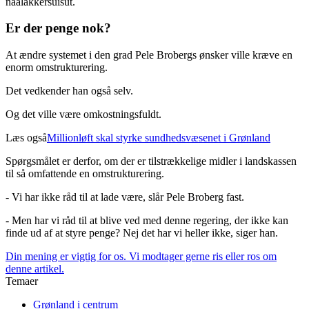
naalakkersuisut.
Er der penge nok?
At ændre systemet i den grad Pele Brobergs ønsker ville kræve en
enorm omstrukturering.
Det vedkender han også selv.
Og det ville være omkostningsfuldt.
Læs også
Millionløft skal styrke sundhedsvæsenet i Grønland
Spørgsmålet er derfor, om der er tilstrækkelige midler i landskassen
til så omfattende en omstrukturering.
- Vi har ikke råd til at lade være, slår Pele Broberg fast.
- Men har vi råd til at blive ved med denne regering, der ikke kan
finde ud af at styre penge? Nej det har vi heller ikke, siger han.
Din mening er vigtig for os. Vi modtager gerne ris eller ros om
denne artikel.
Temaer
Swiper
Grønland i centrum