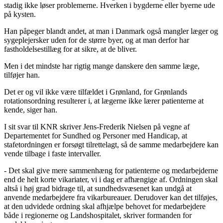
stadig ikke løser problemerne. Hverken i bygderne eller byerne ude
på kysten.
Han påpeger blandt andet, at man i Danmark også mangler læger og
sygeplejersker uden for de større byer, og at man derfor har
fastholdelsestillæg for at sikre, at de bliver.
Men i det mindste har rigtig mange danskere den samme læge,
tilføjer han.
Det er og vil ikke være tilfældet i Grønland, for Grønlands
rotationsordning resulterer i, at lægerne ikke lærer patienterne at
kende, siger han.
I sit svar til KNR skriver Jens-Frederik Nielsen på vegne af
Departementet for Sundhed og Personer med Handicap, at
stafetordningen er forsøgt tilrettelagt, så de samme medarbejdere kan
vende tilbage i faste intervaller.
- Det skal give mere sammenhæng for patienterne og medarbejderne
end de helt korte vikariater, vi i dag er afhængige af. Ordningen skal
altså i høj grad bidrage til, at sundhedsvæsenet kan undgå at
anvende medarbejdere fra vikarbureauer. Derudover kan det tilføjes,
at den udvidede ordning skal afhjælpe behovet for medarbejdere
både i regionerne og Landshospitalet, skriver formanden for