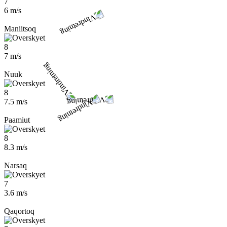
7
6 m/s
Maniitsoq
8
7 m/s
Nuuk
8
7.5 m/s
Paamiut
8
8.3 m/s
Narsaq
7
3.6 m/s
Qaqortoq