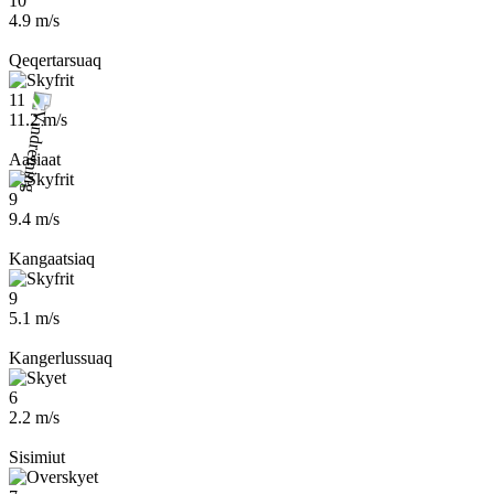
10
4.9 m/s
Qeqertarsuaq
11
11.2 m/s
Aasiaat
9
9.4 m/s
Kangaatsiaq
9
5.1 m/s
Kangerlussuaq
6
2.2 m/s
Sisimiut