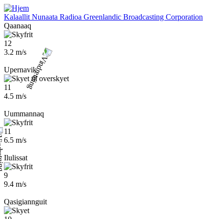
Gå
til
Kalaallit Nunaata Radioa
Greenlandic Broadcasting Corporation
hovedindhold
Qaanaaq
12
3.2 m/s
Upernavik
11
4.5 m/s
Uummannaq
11
6.5 m/s
Ilulissat
9
9.4 m/s
Qasigiannguit