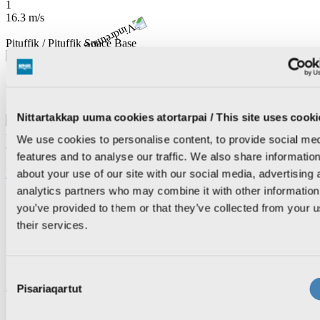
1
16.3 m/s
Pituffik / Pituffik Space Base
13
2.1 m/s
Sermersuaq / Summit Camp
Nittartakkap uuma cookies atortarpai / This site uses cooki
-10
We use cookies to personalise content, to provide social me
8.3 m/s
features and to analyse our traffic. We also share informatio
Kalaallisut
Dansk
about your use of our site with our social media, advertising 
analytics partners who may combine it with other information
Drift
you’ve provided to them or that they’ve collected from your u
Om KNR
Nyheder om KNR
their services.
Ledige stillinger
KNR Reklame
Brugernes billedgalleri
Consent
Søg
Pisariaqartut
Selection
Nyheder