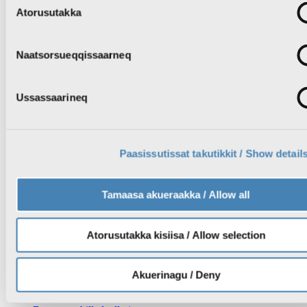
Læs nyheder
Atorusutakka
Se den seneste Qanorooq
Radioaviisi på grønlandsk
Valg til Inatsisartut #IQ2025
Vejret
Naatsorsueqqissaarneq
TV
Se TV programmer
Se KNR1 Live
Ussassaarineq
Se KNR2 Live
Søg TV programmer
TV programoversigt
Radio
Lyt til podcasts
Paasissutissat takutikkit / Show detail
Radio live: Lyt til KNR direkte
Søg podcasts
Lykønskninger i radioen
Tamaasa akueraakka / Allow all
Radio programoversigt
Vejret
Ledige stillinger
Atorusutakka kisiisa / Allow selection
Drift
Om KNR
Nyheder om KNR
Akuerinagu / Deny
Ledige stillinger
KNR Reklame