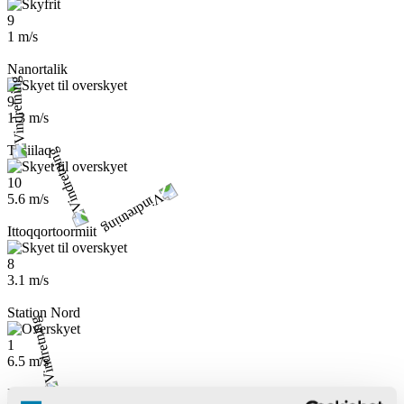
9
1 m/s
Nanortalik
9
1.3 m/s
Tasiilaq
10
5.6 m/s
Ittoqqortoormiit
8
3.1 m/s
Station Nord
1
6.5 m/s
Inuit Qeqertaat / Kaffeklubben Ø