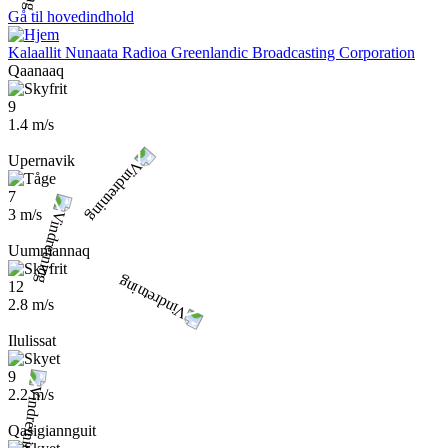
Gå til hovedindhold
Kalaallit Nunaata Radioa
Greenlandic Broadcasting Corporation
Qaanaaq
9
1.4 m/s
Upernavik
7
3 m/s
Uummannaq
12
2.8 m/s
Ilulissat
9
2.2 m/s
Qasigiannguit