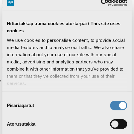
0
17.7 m/s
Nittartakkap uuma cookies atortarpai / This site uses
Pituffik / Pituffik Space Base
cookies
10
2.6 m/s
We use cookies to personalise content, to provide social
media features and to analyse our traffic. We also share
Sermersuaq / Summit Camp
information about your use of our site with our social
-14
media, advertising and analytics partners who may
4.6 m/s
combine it with other information that you’ve provided to
them or that they’ve collected from your use of their
Kalaallisut
Dansk
services.
Drift
Om KNR
Nyheder om KNR
Consent
Ledige stillinger
Pisariaqartut
Selection
KNR Reklame
Brugernes billedgalleri
Atorusutakka
Søg