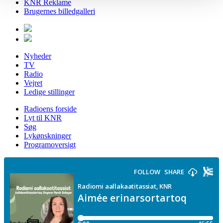
KNR Reklame
Brugernes billedgalleri
Nyheder
TV
Radio
Vejret
Ledige stillinger
Radioens forside
Lyt til KNR
Søg
Lykønskninger
Programoversigt