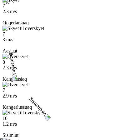
7
2.3 m/s
Qeqertarsuaq
7
3 m/s
Aasiaat
8
2.3 m/s
Kangaatsiaq
7
2.9 m/s
Kangerlussuaq
10
1.2 m/s
Sisimiut