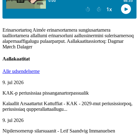
Erinarsortartoq Aimée erinarsortarnera sungiusartarnera
taalliortarnera allallumi erinarsorluni aallussinermini sulerisarnersoq
alapernaaffigalugu pulaarparput. Aallakaatitassiortoq: Dagmar
Mørch Dalager
Aallakaatitat
Alle udsendelserne
9. jul 2026
KAK-p periusissiaa pissanganartorpassualik
Kalaallit Arsaattartut Kattuffiat - KAK - 2029-mut periusissiorpoq,
periusissiaq qupperallattaallugu...
9. jul 2026
Nipilersornerup silarsuaanit - Leif Saandvig Immanuelsen