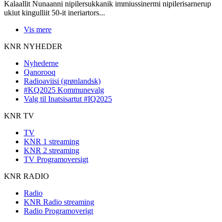
Kalaallit Nunaanni nipilersukkanik immiussinermi nipilerisarnerup
ukiut kingulliit 50-it ineriartors...
Vis mere
KNR NYHEDER
Nyhederne
Qanorooq
Radioaviisi (grønlandsk)
#KQ2025 Kommunevalg
Valg til Inatsisartut #IQ2025
KNR TV
TV
KNR 1 streaming
KNR 2 streaming
TV Programoversigt
KNR RADIO
Radio
KNR Radio streaming
Radio Programoverigt